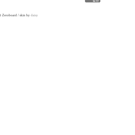
Zeroboard / skin by
daisy
6