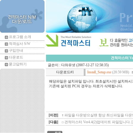
프로그램 소개
적격심사 S/W
구입안내
다운로드
견적마스터 Ver
묻고답하기
글쓴이 :
다와유넷
(2007-12-27 12:58:35)
다운로드#1
Install_Setup.exe
(20.59 MB)
해당파일은 설치파일 입니다. 최초설치시만 설치하시
기존에 설치된 PC의 경우는 자료가 삭제됩니다.
[이전]
파일을 다운받으실땐 항상 최신파일을 다운받
[다음]
견적마스터 Ver4.4(2)업데이트 파일입니다. [3