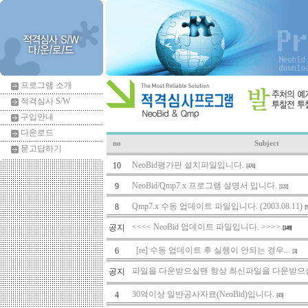
프로그램 소개
적격심사 S/W
구입안내
다운로드
no
Subject
묻고답하기
NeoBid평가판 설치파일입니다.
10
[476]
NeoBid/Qmp7.x 프로그램 설명서 입니다.
9
[121]
Qmp7.x 수동 업데이트 파일입니다. (2003.08.11)
8
[9
<<<< NeoBid 업데이트 파일입니다. >>>>
공지
[149]
[re] 수동 업데이트 후 실행이 안되는 경우...
6
[3]
파일을 다운받으실땐 항상 최신파일을 다운받으
공지
30억이상 일반공사자료(NeoBid)입니다.
4
[45]