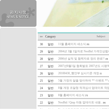
Category
no
Subject
11월 홈페이지 새소식
30
일반
[95]
2004년 3월 1일자로 NeoBid 가격인상됩니
29
일반
2006년 실적 및 협력자료 정리 완료!!
28
일반
[30]
2007년8월1일 협회발표 2007년도 시평
27
일반
20100430_행안부 심사기준 개정
26
일반
[1]
5월 가정의 달을 맞이하여 ** 이벤트 **
25
일반
8월 개정 조달청 적격심사 업데이트 작
24
일반
8월 홈페이지 새소식
23
일반
[73]
NeoBid / Qmp 자동 업데이트 내용..
22
일반
[84]