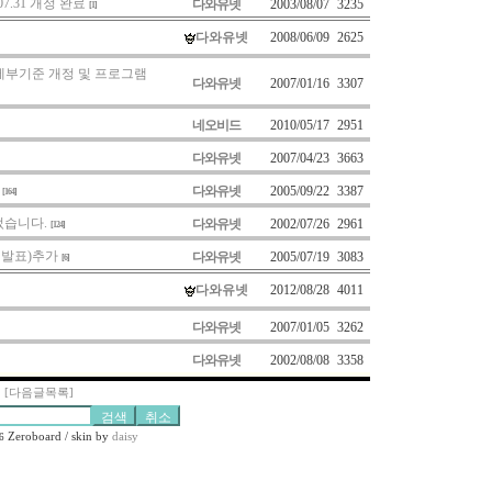
07.31 개정 완료
다와유넷
2003/08/07
3235
[1]
다와유넷
2008/06/09
2625
심사세부기준 개정 및 프로그램
다와유넷
2007/01/16
3307
네오비드
2010/05/17
2951
다와유넷
2007/04/23
3663
다와유넷
2005/09/22
3387
[164]
었습니다.
다와유넷
2002/07/26
2961
[124]
년발표)추가
다와유넷
2005/07/19
3083
[6]
다와유넷
2012/08/28
4011
다와유넷
2007/01/05
3262
다와유넷
2002/08/08
3358
]
[다음글목록]
Zeroboard / skin by
daisy
6