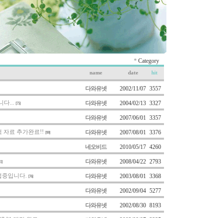
*
Category
name
date
hit
다와유넷
2002/11/07
3557
다...
다와유넷
2004/02/13
3327
[75]
다와유넷
2007/06/01
3357
액 자료 추가완료!!
다와유넷
2007/08/01
3376
[99]
네오비드
2010/05/17
4260
다와유넷
2008/04/22
2793
[1]
업중입니다.
다와유넷
2003/08/01
3368
[76]
다와유넷
2002/09/04
5277
다와유넷
2002/08/30
8193