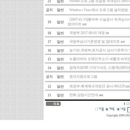
Neobid 프로그램 조달청 적격심사 2003.
21
일반
공지
일반
Windows Vista 에서 프로그램 설치방법.
[2007-01-15]행자부 시설공사 적격
19
일반
업데이트
[122]
국방부 2017-08-01 개정
18
일반
[32]
국방부심사기준변경 및 업데이트
17
일반
[137]
농기반,국방부,토지공사 심사기준추가 !
16
일반
뉴클리어의 도메인주소가 새롭게 바뀌
15
일반
업체자료DB 가져가셔요..시평액(2005
14
일반
공지
일반
원격지원프로그램
재경부-회계예규개정안 공시-061229
12
일반
[127]
전화 상담시간안내
11
일반
[164]
1
[2
Copyright 1999-202