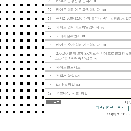
Neobid 연장신청 견적서
23
[6]
카아트 업데이트 파일입니다.
22
[240]
문제2. 2006.12.06 까지 흑(ㄱ), 백(ㄴ), 덤(6.5), 결
21
카아트 업데이트화일입니다.
20
[43]
거래사실확인서
19
[80]
카아트 추가 업데이트입니다.
18
[120]
2006.09.19 제10기 SK가스배 신예프로10걸전 
17
소진(백) 334수 흑3.5집승
[48]
카아트받으세요.
견적서 양식
15
[262]
tax_b_s 파일
14
[565]
13
음표바둑_상표_파일
1
[2
Copyright 1999-202