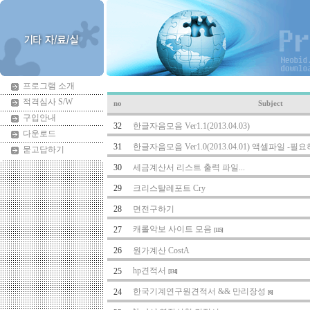
프로그램 소개
적격심사 S/W
no
Subject
구입안내
32
한글자음모음 Ver1.1(2013.04.03)
다운로드
31
한글자음모음 Ver1.0(2013.04.01) 액셀파일 -필
묻고답하기
30
세금계산서 리스트 출력 파일...
29
크리스탈레포트 Cry
28
면전구하기
캐롤악보 사이트 모음
27
[115]
26
원가계산 CostA
hp견적서
25
[134]
한국기계연구원견적서 && 만리장성
24
[6]