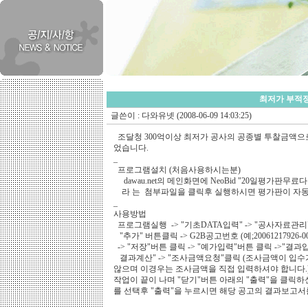
최저가 부적정
글쓴이 :
다와유넷
(2008-06-09 14:03:25)
조달청 300억이상 최저가 공사의 공종별 투찰금액으
었습니다.
_
프로그램설치 (처음사용하시는분)
dawau.net의 메인화면에 NeoBid "20일평가판무료다
라 는 첨부파일을 클릭후 실행하시면 평가판이 자동
_
사용방법
프로그램실행 -> "기초DATA입력" -> "공사자료관리"
"추가" 버튼클릭 -> G2B공고번호 (예;20061217926-
-> "저장"버튼 클릭 -> "예가입력"버튼 클릭 ->"
결과계산" -> "조사금액요청"클릭 (조사금액이 입수
않으며 이경우는 조사금액을 직접 입력하셔야 합니다.)
작업이 끝이 나며 "닫기"버튼 아래의 "출력"을 클릭하
를 선택후 "출력"을 누르시면 해당 공고의 결과보고서