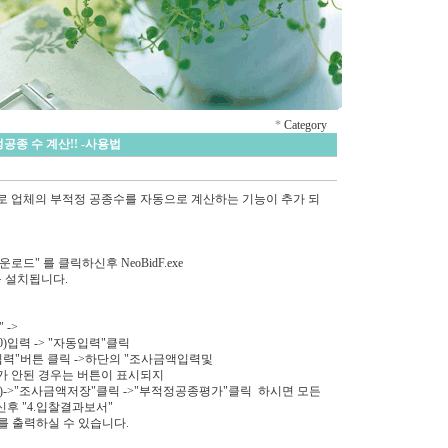
*
Category
공종 수 계산!! -사용법
로 업체의 부적정 공종수를 자동으로 계산하는 기능이 추가 되
운로드" 를 클릭하신후 NeoBidF.exe
 설치됩니다.
 ->
00)입력 -> "자동입력"클릭
결과입력"버튼 클릭 ->하단의 "조사금액입력및
가 안된 경우는 버튼이 표시되지
->"조사금액저장"클릭 ->"부적정공종평가"클릭 하시면 모든
신후 "4.입찰결과보서"
를 출력하실 수 있습니다.