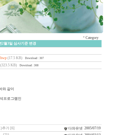
*
Category
5년2월3일 심사기준 변경
hwp
(17.5 KB)
Download : 307
(323.5 KB)
Download : 308
 바와 같이
분석프로그램인
추가 [6]
2005/07/19
다와유넷