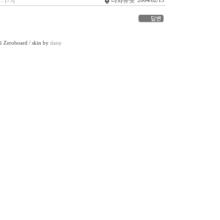
 [75]
2004/02/13
다와유넷
Zeroboard / skin by
daisy
6